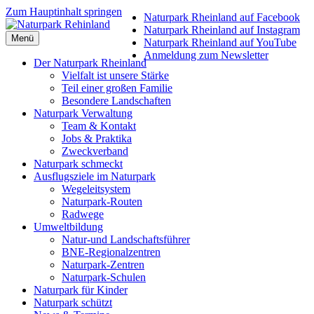
Zum Hauptinhalt springen
Naturpark Rheinland auf Facebook
Naturpark Rheinland auf Instagram
Menü
Naturpark Rheinland auf YouTube
Anmeldung zum Newsletter
Der Naturpark Rheinland
Vielfalt ist unsere Stärke
Teil einer großen Familie
Besondere Landschaften
Naturpark Verwaltung
Team & Kontakt
Jobs & Praktika
Zweckverband
Naturpark schmeckt
Ausflugsziele im Naturpark
Wegeleitsystem
Naturpark-Routen
Radwege
Umweltbildung
Natur-und Landschaftsführer
BNE-Regionalzentren
Naturpark-Zentren
Naturpark-Schulen
Naturpark für Kinder
Naturpark schützt