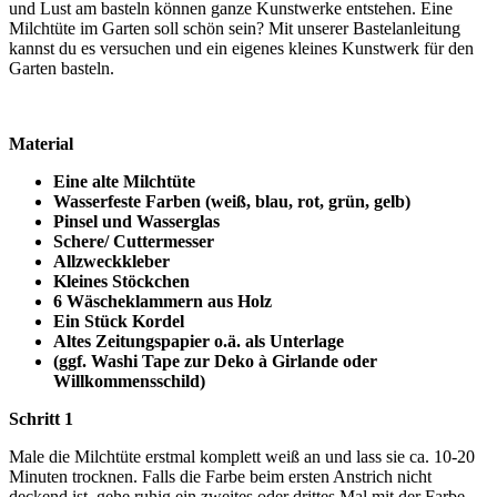
und Lust am basteln können ganze Kunstwerke entstehen. Eine
Milchtüte im Garten soll schön sein? Mit unserer Bastelanleitung
kannst du es versuchen und ein eigenes kleines Kunstwerk für den
Garten basteln.
Material
Eine alte Milchtüte
Wasserfeste Farben (weiß, blau, rot, grün, gelb)
Pinsel und Wasserglas
Schere/ Cuttermesser
Allzweckkleber
Kleines Stöckchen
6 Wäscheklammern aus Holz
Ein Stück Kordel
Altes Zeitungspapier o.ä. als Unterlage
(ggf. Washi Tape zur Deko à Girlande oder
Willkommensschild)
Schritt 1
Male die Milchtüte erstmal komplett weiß an und lass sie ca. 10-20
Minuten trocknen. Falls die Farbe beim ersten Anstrich nicht
deckend ist, gehe ruhig ein zweites oder drittes Mal mit der Farbe