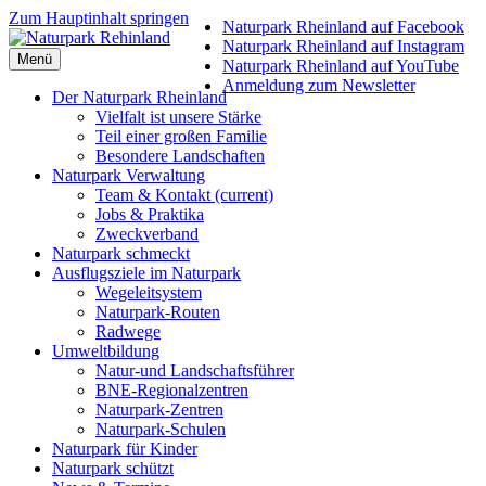
Zum Hauptinhalt springen
Naturpark Rheinland auf Facebook
Naturpark Rheinland auf Instagram
Menü
Naturpark Rheinland auf YouTube
Anmeldung zum Newsletter
Der Naturpark Rheinland
Vielfalt ist unsere Stärke
Teil einer großen Familie
Besondere Landschaften
Naturpark Verwaltung
Team & Kontakt
(current)
Jobs & Praktika
Zweckverband
Naturpark schmeckt
Ausflugsziele im Naturpark
Wegeleitsystem
Naturpark-Routen
Radwege
Umweltbildung
Natur-und Landschaftsführer
BNE-Regionalzentren
Naturpark-Zentren
Naturpark-Schulen
Naturpark für Kinder
Naturpark schützt