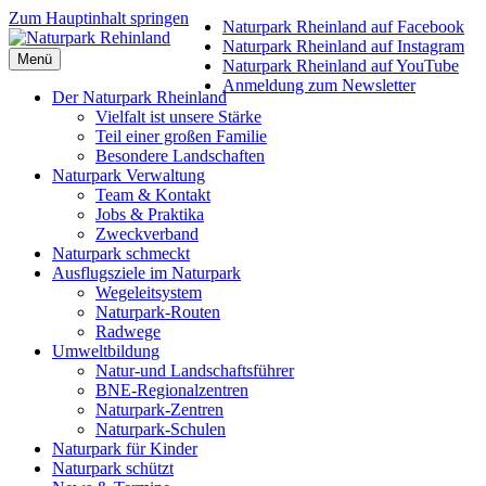
Zum Hauptinhalt springen
Naturpark Rheinland auf Facebook
Naturpark Rheinland auf Instagram
Menü
Naturpark Rheinland auf YouTube
Anmeldung zum Newsletter
Der Naturpark Rheinland
Vielfalt ist unsere Stärke
Teil einer großen Familie
Besondere Landschaften
Naturpark Verwaltung
Team & Kontakt
Jobs & Praktika
Zweckverband
Naturpark schmeckt
Ausflugsziele im Naturpark
Wegeleitsystem
Naturpark-Routen
Radwege
Umweltbildung
Natur-und Landschaftsführer
BNE-Regionalzentren
Naturpark-Zentren
Naturpark-Schulen
Naturpark für Kinder
Naturpark schützt